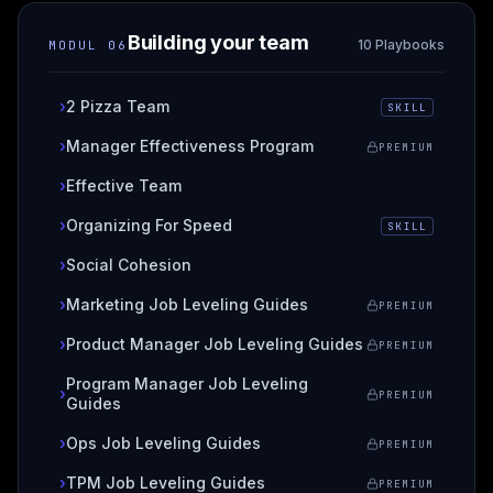
Building your team
10 Playbooks
MODUL
06
›
2 Pizza Team
SKILL
›
Manager Effectiveness Program
PREMIUM
›
Effective Team
›
Organizing For Speed
SKILL
›
Social Cohesion
›
Marketing Job Leveling Guides
PREMIUM
›
Product Manager Job Leveling Guides
PREMIUM
Program Manager Job Leveling
›
PREMIUM
Guides
›
Ops Job Leveling Guides
PREMIUM
›
TPM Job Leveling Guides
PREMIUM