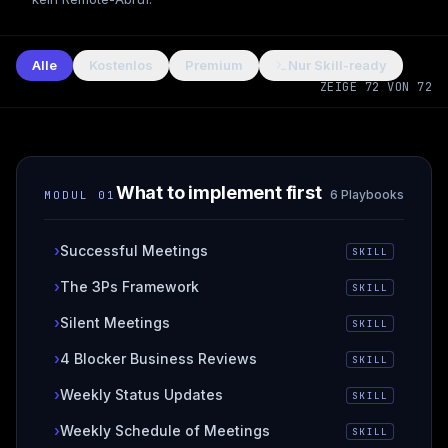
Alle
Kostenlos
Premium
Nur Skill-ready
ZEIGE 72 VON 72
What to implement first
6 Playbooks
MODUL
01
›
Successful Meetings
SKILL
›
The 3Ps Framework
SKILL
›
Silent Meetings
SKILL
›
4 Blocker Business Reviews
SKILL
›
Weekly Status Updates
SKILL
›
Weekly Schedule of Meetings
SKILL