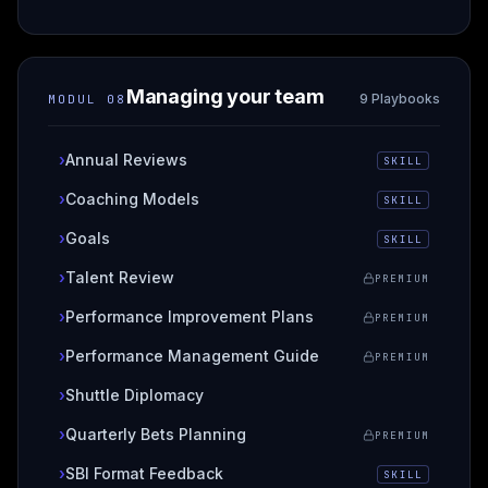
Managing your team
9 Playbooks
MODUL
08
›
Annual Reviews
SKILL
›
Coaching Models
SKILL
›
Goals
SKILL
›
Talent Review
PREMIUM
›
Performance Improvement Plans
PREMIUM
›
Performance Management Guide
PREMIUM
›
Shuttle Diplomacy
›
Quarterly Bets Planning
PREMIUM
›
SBI Format Feedback
SKILL