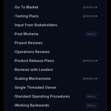
›
Go To Market
PREMIUM
›
Testing Plans
PREMIUM
›
Input From Stakeholders
›
Post Mortems
SKILL
›
Project Reviews
›
Operations Reviews
›
Product Release Plans
PREMIUM
›
Reviews with Leaders
›
Scaling Mechanisms
PREMIUM
›
Single Threaded Owner
›
Standard Operating Procedures
SKILL
›
Working Backwards
SKILL