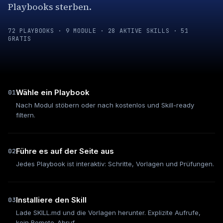
Playbooks sterben.
72 PLAYBOOKS · 9 MODULE · 28 AKTIVE SKILLS · 51
GRATIS
Wähle ein Playbook
01
Nach Modul stöbern oder nach kostenlos und Skill-ready
filtern.
Führe es auf der Seite aus
02
Jedes Playbook ist interaktiv: Schritte, Vorlagen und Prüfungen.
Installiere den Skill
03
Lade SKILL.md und die Vorlagen herunter. Explizite Aufrufe,
kein Remote-Abruf.