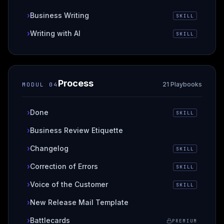
›
Business Writing
SKILL
›
Writing with AI
SKILL
Process
21 Playbooks
MODUL
04
›
Done
SKILL
›
Business Review Etiquette
›
Changelog
SKILL
›
Correction of Errors
SKILL
›
Voice of the Customer
SKILL
›
New Release Mail Template
›
Battlecards
PREMIUM