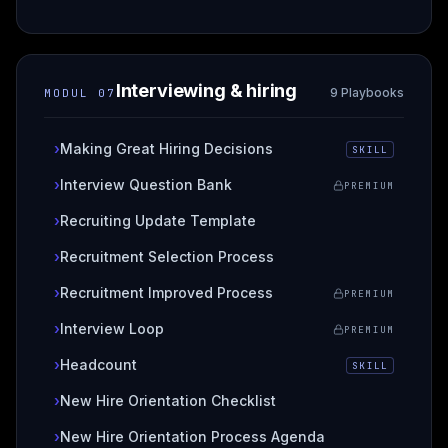
Interviewing & hiring
9 Playbooks
MODUL
07
›
Making Great Hiring Decisions
SKILL
›
Interview Question Bank
PREMIUM
›
Recruiting Update Template
›
Recruitment Selection Process
›
Recruitment Improved Process
PREMIUM
›
Interview Loop
PREMIUM
›
Headcount
SKILL
›
New Hire Orientation Checklist
›
New Hire Orientation Process Agenda