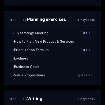
Planning exercises
6 Playbooks
MODUL
02
›
10x Strategy Meeting
SKILL
›
How to Plan New Product & Services
›
Prioritization Formula
SKILL
›
Loglines
›
Business Goals
›
Value Propositions
PREMIUM
Writing
2 Playbooks
MODUL
03