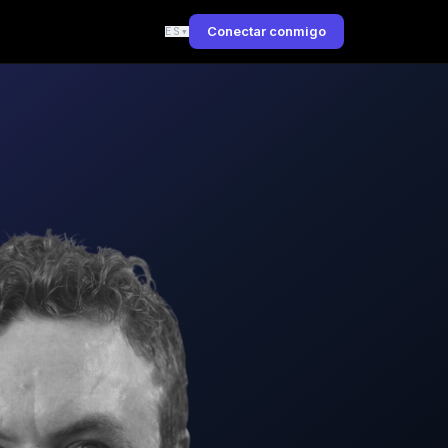
e
Conectar conmigo
ES
▾